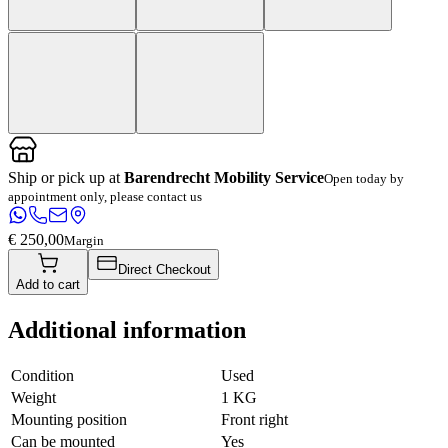
Ship or pick up at
Barendrecht Mobility Service
Open today by
appointment only, please contact us
€ 250,00
Margin
Direct Checkout
Add to cart
Additional information
Condition
Used
Weight
1 KG
Mounting position
Front right
Can be mounted
Yes