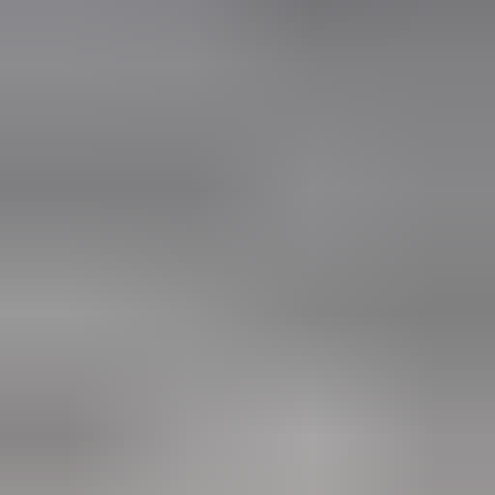
3 weken geleden
Wat een topbedrijf is dit! Een gebroken achterruit van onze
VW Beetle Cabrio is vakkundig gerepareerd en alles werkt
weer perfect. Ik kan dit bedrijf van harte aanbevelen!
Marjolein Kaaij