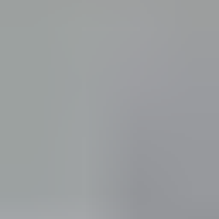
in de afgelopen week
Heel vriendelijke en correcte service! Zeer snel geholpen door
deze mensen. Hebben verschillende stukken in voorraad die
elders moeilijk te vinden zijn, aanrader!
Marijke