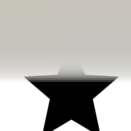
3 weken geleden
Dashboardklepje besteld bij hem. Hij heeft het er meteen voor
me opgezet! Echt super!
Johnny