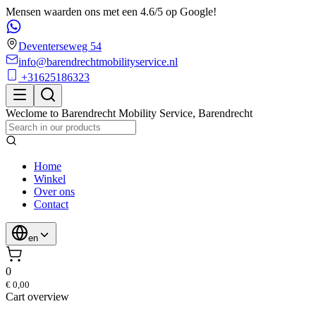
Mensen waarden ons met een 4.6/5 op Google!
Deventerseweg 54
info@barendrechtmobilityservice.nl
+31625186323
Weclome to
Barendrecht Mobility Service
,
Barendrecht
Home
Winkel
Over ons
Contact
en
0
€ 0,00
Cart overview