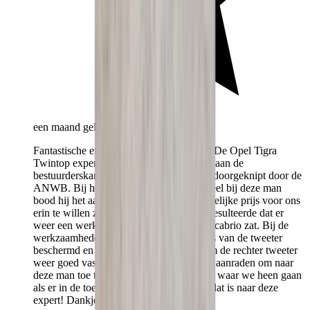
een maand geleden
Fantastische en zeer vriendelijke service! De Opel Tigra
Twintop expert zeg ik maar zo! Het raam aan de
bestuurderskant werkte niet meer en was doorgeknipt door de
ANWB. Bij het bestellen van het onderdeel bij deze man
bood hij het aan om voor een zeer schappelijke prijs voor ons
erin te willen zetten. Wat binnen het uur resulteerde dat er
weer een werkend en sluitend raam in de cabrio zat. Bij de
werkzaamheden heeft hij ook de kabeltjes van de tweeter
beschermd en hij had een nieuw dopje om de rechter tweeter
weer goed vast te zetten.. Ik zou iedereen aanraden om naar
deze man toe te gaan. We weten nu gelijk waar we heen gaan
als er in de toekomst problemen zijn. En dat is naar deze
expert! Dankjewel voor de service!