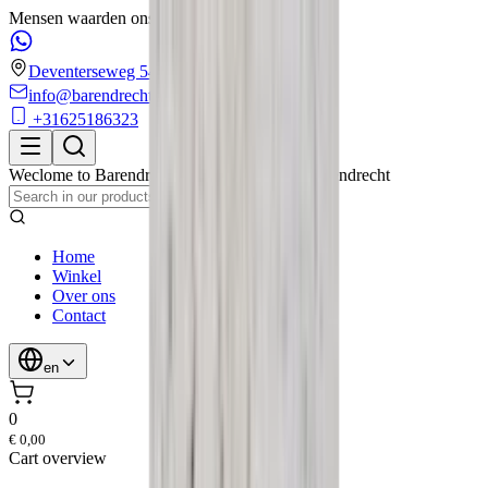
Mensen waarden ons met een 4.6/5 op Google!
Deventerseweg 54
info@barendrechtmobilityservice.nl
+31625186323
Weclome to
Barendrecht Mobility Service
,
Barendrecht
Home
Winkel
Over ons
Contact
en
0
€ 0,00
Cart overview