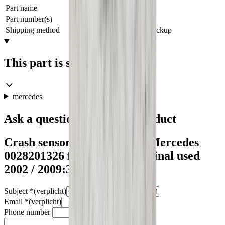
Part name
crash sensor
Part number(s)
0028201326
Shipping method
Shipping or pickup
This part is suitable for
mercedes
Ask a question about this product
Crash sensor W211 E-Class Mercedes
0028201326 front airbag original used
2002 / 2009:3843359
Subject
*
(verplicht)
Email
*
(verplicht)
Phone number