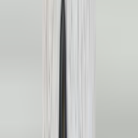
(
88
reviews)
Reviews via Google
Yanah