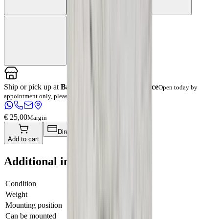
Ship or pick up at
Barendrecht Mobility Service
Open today by
appointment only, please contact us
€ 25,00
Margin
Direct Checkout
Add to cart
Additional information
Condition
Used
Weight
1 KG
Mounting position
Front
Can be mounted
Yes