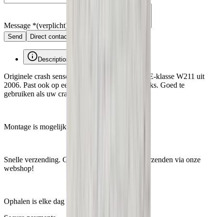
Message
*
(verplicht)
Send
Direct contact via WhatsApp
Description
Originele crash sensor van een Mercedes Benz E-klasse W211 uit
2006. Past ook op een CLS W219. Mankeert niks. Goed te
gebruiken als uw crash sensor kapot is.
Montage is mogelijk.
Snelle verzending. Gemakkelijk bestellen en verzenden via onze
webshop!
Ophalen is elke dag mogelijk op afspraak.