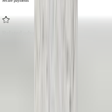
Secure payments
Related advertisements
All products
Crash sensor W211 E-Class Mercedes
304602015 front airbag original used 2002
/ 2009
In stock
Shipping or pickup
€ 25,00
Add to cart
4.7