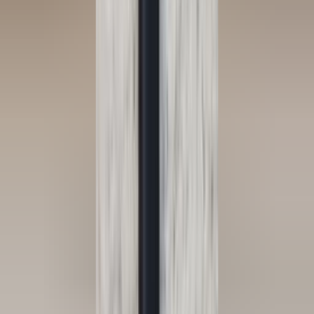
3 weken geleden
Wat een topbedrijf is dit! Een gebroken achterruit van onze
VW Beetle Cabrio is vakkundig gerepareerd en alles werkt
weer perfect. Ik kan dit bedrijf van harte aanbevelen!
Marjolein Kaaij