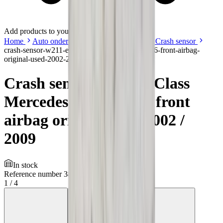
Add products to your cart.
Continue shopping
Home
Auto onderdelen
Sensors
Airbag / Crash sensor
crash-sensor-w211-eclass-mercedes-0028201326-front-airbag-
original-used-2002-2009
Crash sensor W211 E-Class
Mercedes 0028201326 front
airbag original used 2002 /
2009
In stock
Reference number
3843359
1
/
4