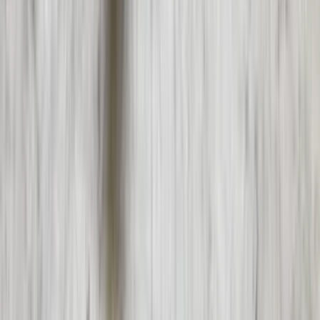
3 weken geleden
Wat een topbedrijf is dit! Een gebroken achterruit van onze
VW Beetle Cabrio is vakkundig gerepareerd en alles werkt
weer perfect. Ik kan dit bedrijf van harte aanbevelen!
Marjolein Kaaij