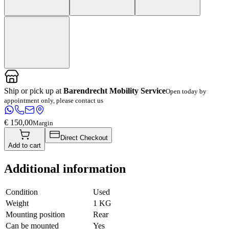
Ship or pick up at
Barendrecht Mobility Service
Open today by
appointment only, please contact us
€ 150,00
Margin
Direct Checkout
Add to cart
Additional information
Condition
Used
Weight
1 KG
Mounting position
Rear
Can be mounted
Yes