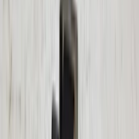
(
88
reviews)
Reviews via Google
Yanah