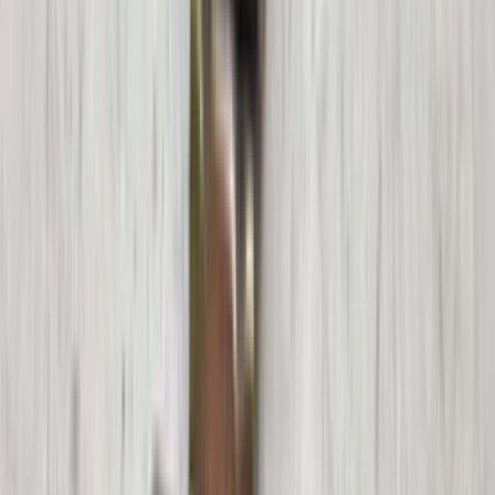
in de afgelopen week
Heel vriendelijke en correcte service! Zeer snel geholpen door
deze mensen. Hebben verschillende stukken in voorraad die
elders moeilijk te vinden zijn, aanrader!
Marijke