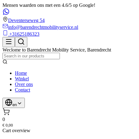
Mensen waarden ons met een 4.6/5 op Google!
Deventerseweg 54
info@barendrechtmobilityservice.nl
+31625186323
Weclome to
Barendrecht Mobility Service
,
Barendrecht
Home
Winkel
Over ons
Contact
en
0
€ 0,00
Cart overview