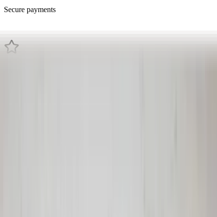
Secure payments
Related advertisements
All products
ESP YAW sensor Mercedes SLK R170
ML W163 C-Class 1635420618 W208 yaw
sensor original used
In stock
Shipping or pickup
€ 50,00
Add to cart
4.7