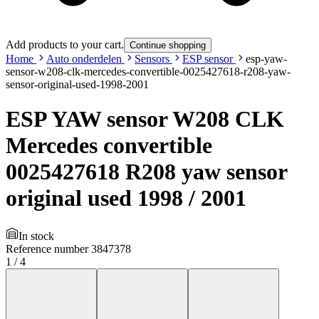
Add products to your cart.
Continue shopping
Home
Auto onderdelen
Sensors
ESP sensor
esp-yaw-
sensor-w208-clk-mercedes-convertible-0025427618-r208-yaw-
sensor-original-used-1998-2001
ESP YAW sensor W208 CLK
Mercedes convertible
0025427618 R208 yaw sensor
original used 1998 / 2001
In stock
Reference number
3847378
1
/
4