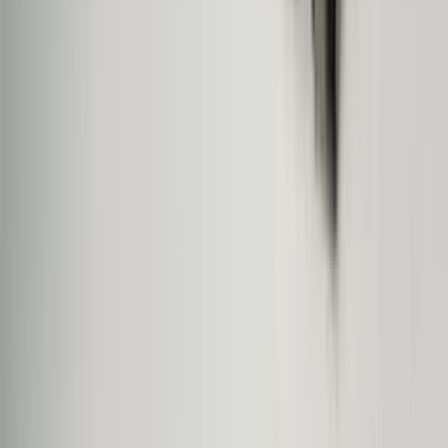
Wat een topbedrijf is dit! Een gebroken achterruit van onze
VW Beetle Cabrio is vakkundig gerepareerd en alles werkt
weer perfect. Ik kan dit bedrijf van harte aanbevelen!
Marjolein Kaaij