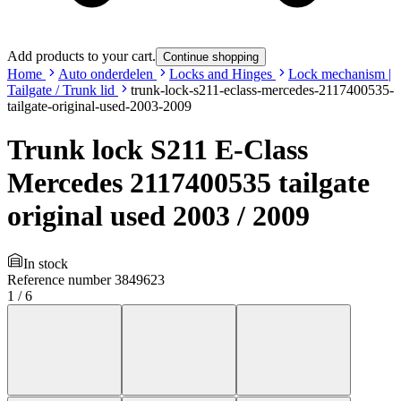
Add products to your cart.
Continue shopping
Home
Auto onderdelen
Locks and Hinges
Lock mechanism |
Tailgate / Trunk lid
trunk-lock-s211-eclass-mercedes-2117400535-
tailgate-original-used-2003-2009
Trunk lock S211 E-Class
Mercedes 2117400535 tailgate
original used 2003 / 2009
In stock
Reference number
3849623
1
/
6