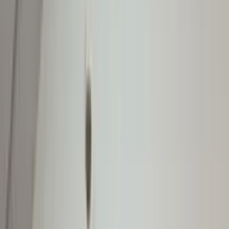
(
88
reviews)
Reviews via Google
Yanah