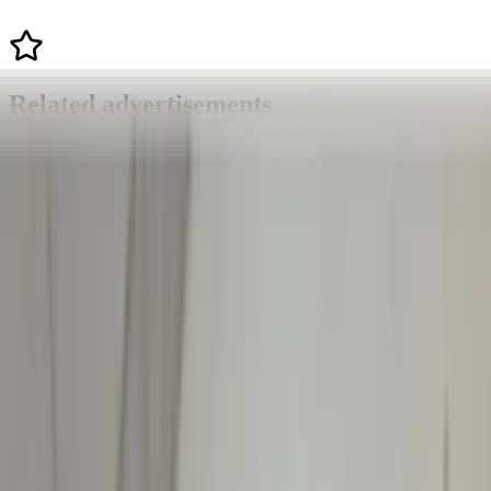
Related advertisements
All products
Tailgate lock S211 E-Class station
Mercedes A2117400235 original used
2003/2009
In stock
Shipping or pickup
€ 150,00
Add to cart
4.7