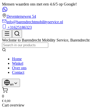
Mensen waarden ons met een 4.6/5 op Google!
Deventerseweg 54
info@barendrechtmobilityservice.nl
+31625186323
Weclome to
Barendrecht Mobility Service
,
Barendrecht
Home
Winkel
Over ons
Contact
en
0
€ 0,00
Cart overview