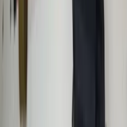
in de afgelopen week
Heel vriendelijke en correcte service! Zeer snel geholpen door
deze mensen. Hebben verschillende stukken in voorraad die
elders moeilijk te vinden zijn, aanrader!
Marijke