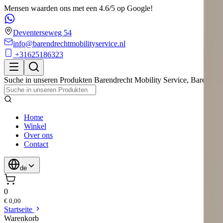
Mensen waarden ons met een 4.6/5 op Google!
Deventerseweg 54
info@barendrechtmobilityservice.nl
+31625186323
Suche in unseren Produkten
Barendrecht Mobility Service
,
Barendrec
Home
Winkel
Over ons
Contact
de
0
€ 0,00
Startseite
Warenkorb