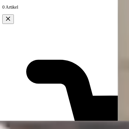
0 Artikel