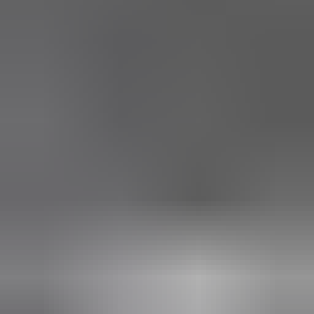
in de afgelopen week
Heel vriendelijke en correcte service! Zeer snel geholpen door
deze mensen. Hebben verschillende stukken in voorraad die
elders moeilijk te vinden zijn, aanrader!
Marijke