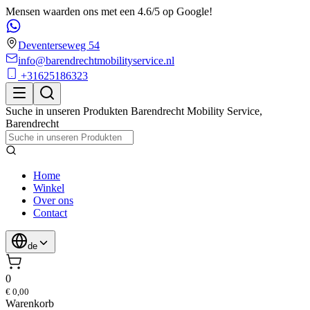
Mensen waarden ons met een 4.6/5 op Google!
Deventerseweg 54
info@barendrechtmobilityservice.nl
+31625186323
Suche in unseren Produkten
Barendrecht Mobility Service
,
Barendrecht
Home
Winkel
Over ons
Contact
de
0
€ 0,00
Warenkorb