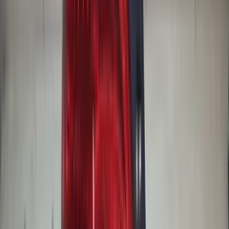
(
87
reviews)
Reviews via Google