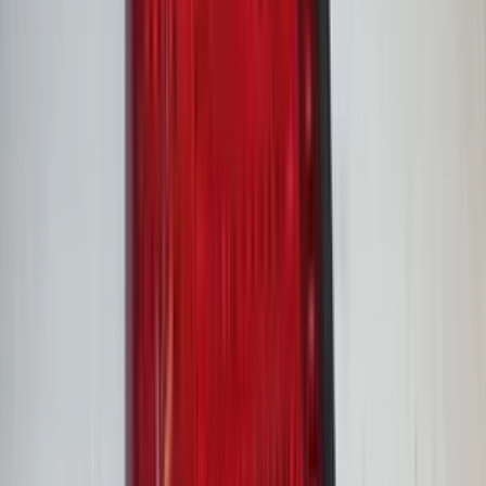
2 weken geleden
Wat een topbedrijf is dit! Een gebroken achterruit van onze
VW Beetle Cabrio is vakkundig gerepareerd en alles werkt
weer perfect. Ik kan dit bedrijf van harte aanbevelen!
Marjolein Kaaij