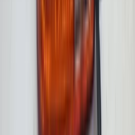
2 weken geleden
Dashboardklepje besteld bij hem. Hij heeft het er meteen voor
me opgezet! Echt super!
Johnny