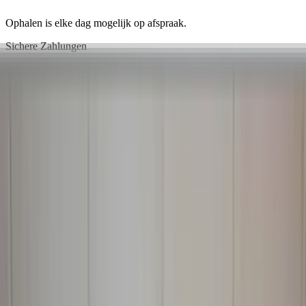
Ophalen is elke dag mogelijk op afspraak.
Sichere Zahlungen
Ähnliche Produkte
Alle Produkte
Linkes Rücklicht Lexus GS 300 400 430
Fahrerseite Original gebraucht 1999 /
2005
Auf Lager
Versand oder Abholung
€ 75,00
In den Warenkorb
4.7