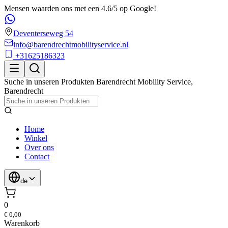
Mensen waarden ons met een 4.6/5 op Google!
Deventerseweg 54
info@barendrechtmobilityservice.nl
+31625186323
Suche in unseren Produkten
Barendrecht Mobility Service
,
Barendrecht
Home
Winkel
Over ons
Contact
de
0
€ 0,00
Warenkorb