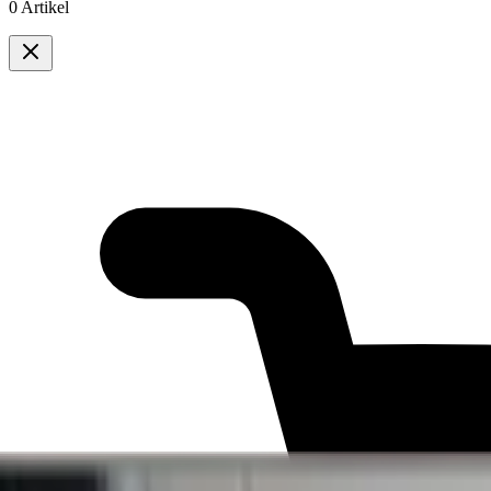
0 Artikel