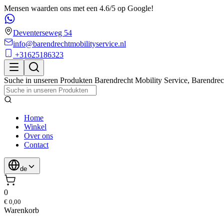
Mensen waarden ons met een 4.6/5 op Google!
Deventerseweg 54
info@barendrechtmobilityservice.nl
+31625186323
Suche in unseren Produkten
Barendrecht Mobility Service
,
Barendrec
Home
Winkel
Over ons
Contact
de
0
€ 0,00
Warenkorb