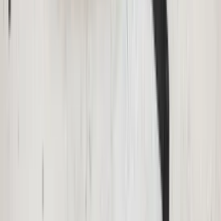
3 weken geleden
Wat een topbedrijf is dit! Een gebroken achterruit van onze
VW Beetle Cabrio is vakkundig gerepareerd en alles werkt
weer perfect. Ik kan dit bedrijf van harte aanbevelen!
Marjolein Kaaij