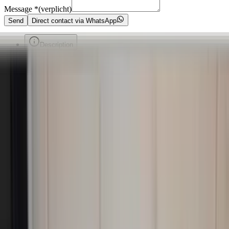
Message
*
(verplicht)
Send
Direct contact via WhatsApp
Description
Originele buitenspiegel van een Volvo V50 uit 2009. Past ook op
een Volvo S40. Mankeert niks. Goed te gebruiken.
Montage is mogelijk.
We hebben heel veel onderdelen te koop. In de meeste gevallen ook
meerdere van hetzelfde product. Zolang de advertentie online staat,
kunt u het product gemakkelijk bestellen via onze webshop. Zie ook
onze overige advertenties.
Secure payments