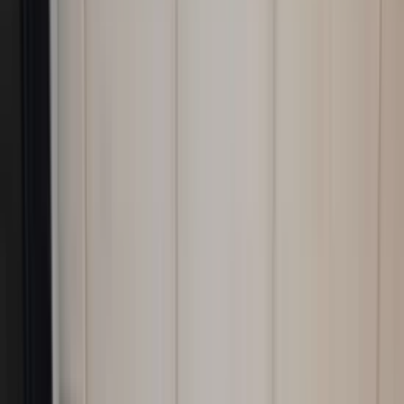
Related advertisements
All products
Outside mirror right Volvo V50 S40
facelift black metallic original used 2007 -
2012
In stock
Shipping or pickup
€ 75,00
Add to cart
Outside mirror right Volvo V50 S40
facelift 6-pin passenger side gray metallic
original used 2007 - 2012
In stock
Shipping or pickup
€ 75,00