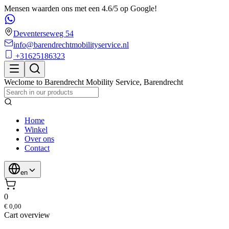
Mensen waarden ons met een 4.6/5 op Google!
Deventerseweg 54
info@barendrechtmobilityservice.nl
+31625186323
Weclome to
Barendrecht Mobility Service
,
Barendrecht
Home
Winkel
Over ons
Contact
en
0
€ 0,00
Cart overview