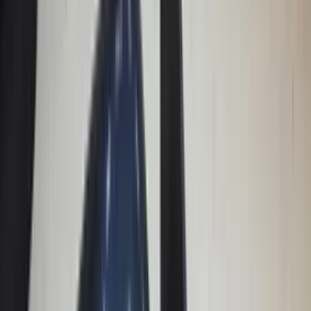
(
88
reviews)