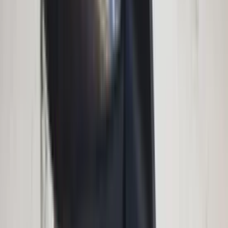
in de afgelopen week
Heel vriendelijke en correcte service! Zeer snel geholpen door
deze mensen. Hebben verschillende stukken in voorraad die
elders moeilijk te vinden zijn, aanrader!
Marijke