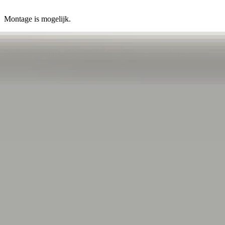
Montage is mogelijk.
Snelle verzending. Gemakkelijk bestellen en verzenden via onze
webshop!
Ophalen is elke dag mogelijk op afspraak.
Secure payments
4.7