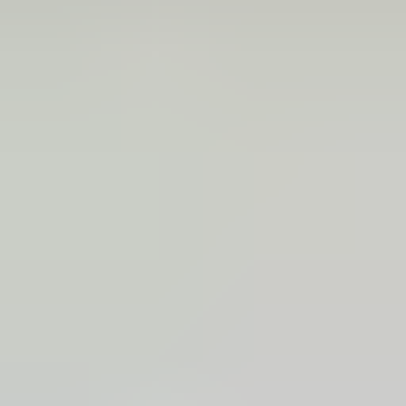
(
87
reviews)
Reviews via Google
Marijke