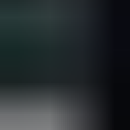
2 weken geleden
Wat een topbedrijf is dit! Een gebroken achterruit van onze
VW Beetle Cabrio is vakkundig gerepareerd en alles werkt
weer perfect. Ik kan dit bedrijf van harte aanbevelen!
Marjolein Kaaij