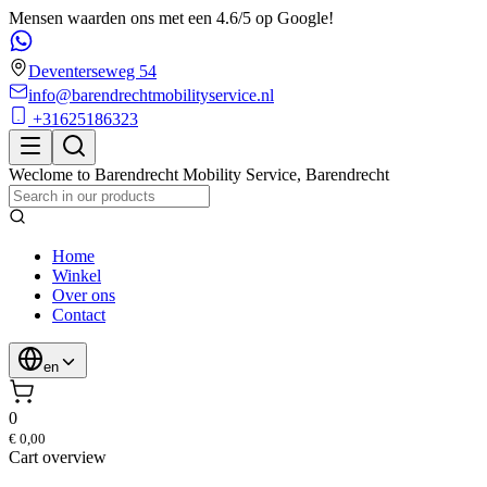
Mensen waarden ons met een 4.6/5 op Google!
Deventerseweg 54
info@barendrechtmobilityservice.nl
+31625186323
Weclome to
Barendrecht Mobility Service
,
Barendrecht
Home
Winkel
Over ons
Contact
en
0
€ 0,00
Cart overview