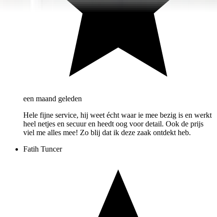
een maand geleden
Hele fijne service, hij weet écht waar ie mee bezig is en werkt
heel netjes en secuur en heedt oog voor detail. Ook de prijs
viel me alles mee! Zo blij dat ik deze zaak ontdekt heb.
Fatih Tuncer