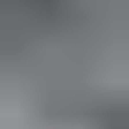
2 weken geleden
Wat een topbedrijf is dit! Een gebroken achterruit van onze
VW Beetle Cabrio is vakkundig gerepareerd en alles werkt
weer perfect. Ik kan dit bedrijf van harte aanbevelen!
Marjolein Kaaij