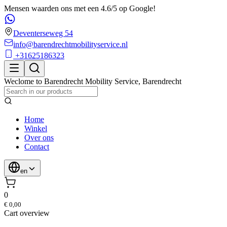
Mensen waarden ons met een 4.6/5 op Google!
Deventerseweg 54
info@barendrechtmobilityservice.nl
+31625186323
Weclome to
Barendrecht Mobility Service
,
Barendrecht
Home
Winkel
Over ons
Contact
en
0
€ 0,00
Cart overview