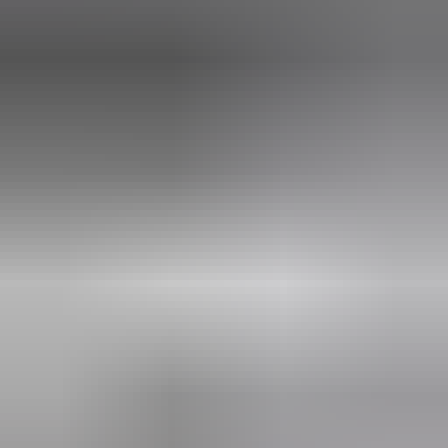
2 weken geleden
Dashboardklepje besteld bij hem. Hij heeft het er meteen voor
me opgezet! Echt super!
Johnny