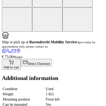
Ship or pick up at
Barendrecht Mobility Service
Open today by
appointment only, please contact us
€ 75,00
Margin
Direct Checkout
Add to cart
Additional information
Condition
Used
Weight
1 KG
Mounting position
Front left
Can be mounted
Yes