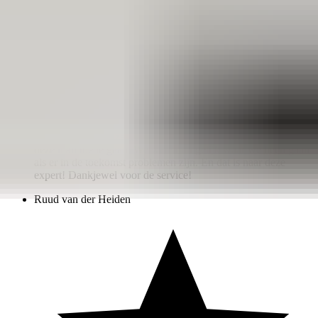
Fantastische en zeer vriendelijke service! De Opel Tigra
Twintop expert zeg ik maar zo! Het raam aan de
bestuurderskant werkte niet meer en was doorgeknipt door de
ANWB. Bij het bestellen van het onderdeel bij deze man
bood hij het aan om voor een zeer schappelijke prijs voor ons
erin te willen zetten. Wat binnen het uur resulteerde dat er
weer een werkend en sluitend raam in de cabrio zat. Bij de
werkzaamheden heeft hij ook de kabeltjes van de tweeter
beschermd en hij had een nieuw dopje om de rechter tweeter
weer goed vast te zetten.. Ik zou iedereen aanraden om naar
deze man toe te gaan. We weten nu gelijk waar we heen gaan
als er in de toekomst problemen zijn. En dat is naar deze
expert! Dankjewel voor de service!
Ruud van der Heiden