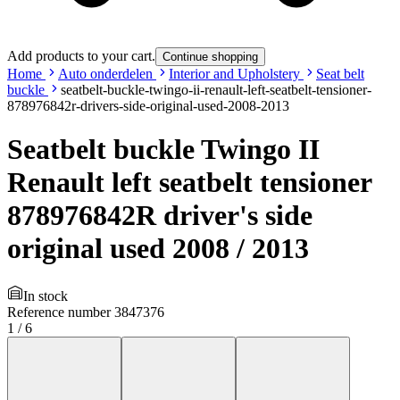
Add products to your cart.
Continue shopping
Home
Auto onderdelen
Interior and Upholstery
Seat belt
buckle
seatbelt-buckle-twingo-ii-renault-left-seatbelt-tensioner-
878976842r-drivers-side-original-used-2008-2013
Seatbelt buckle Twingo II
Renault left seatbelt tensioner
878976842R driver's side
original used 2008 / 2013
In stock
Reference number
3847376
1
/
6