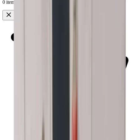
0 items