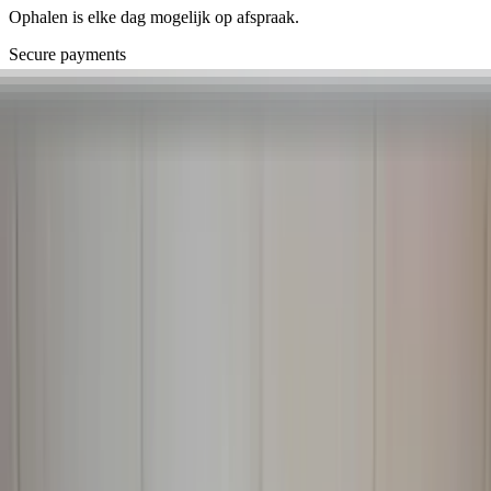
Ophalen is elke dag mogelijk op afspraak.
Secure payments
Related advertisements
All products
Left tail light Lexus GS 300 400 430
driver's side original used 1999 / 2005
In stock
Shipping or pickup
€ 75,00
Add to cart
4.7