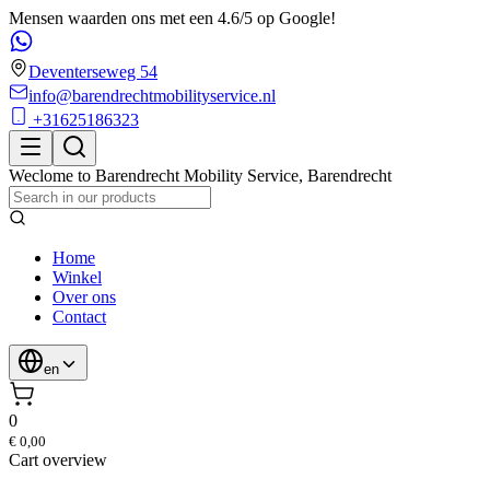
Mensen waarden ons met een 4.6/5 op Google!
Deventerseweg 54
info@barendrechtmobilityservice.nl
+31625186323
Weclome to
Barendrecht Mobility Service
,
Barendrecht
Home
Winkel
Over ons
Contact
en
0
€ 0,00
Cart overview