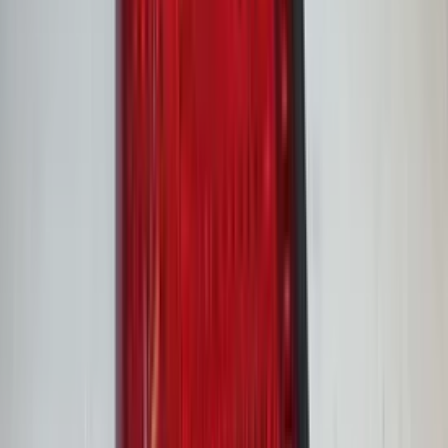
2 weken geleden
Wat een topbedrijf is dit! Een gebroken achterruit van onze
VW Beetle Cabrio is vakkundig gerepareerd en alles werkt
weer perfect. Ik kan dit bedrijf van harte aanbevelen!
Marjolein Kaaij