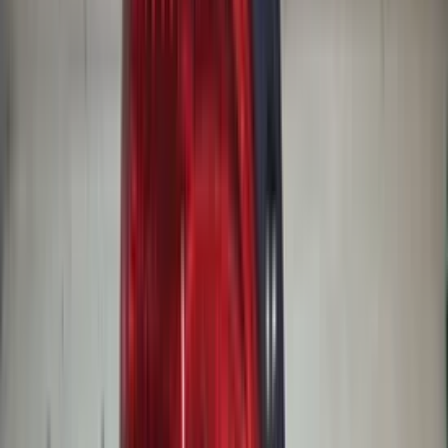
(
87
reviews)
Reviews via Google
Marijke