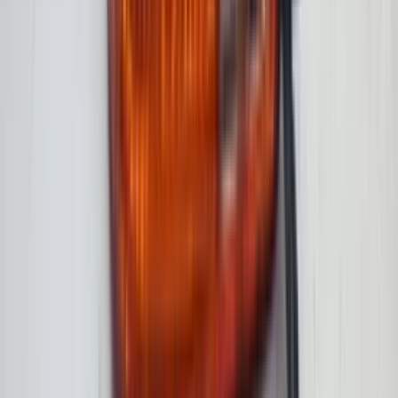
2 weken geleden
Dashboardklepje besteld bij hem. Hij heeft het er meteen voor
me opgezet! Echt super!
Johnny