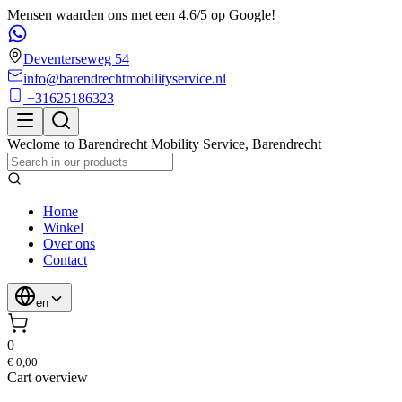
Mensen waarden ons met een 4.6/5 op Google!
Deventerseweg 54
info@barendrechtmobilityservice.nl
+31625186323
Weclome to
Barendrecht Mobility Service
,
Barendrecht
Home
Winkel
Over ons
Contact
en
0
€ 0,00
Cart overview