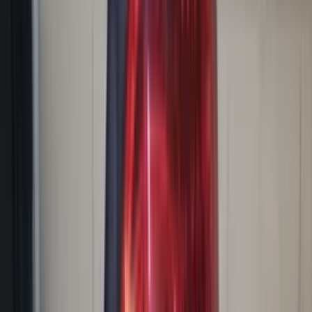
(
88
reviews)