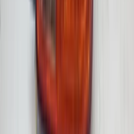
3 weken geleden
Wat een topbedrijf is dit! Een gebroken achterruit van onze
VW Beetle Cabrio is vakkundig gerepareerd en alles werkt
weer perfect. Ik kan dit bedrijf van harte aanbevelen!
Marjolein Kaaij