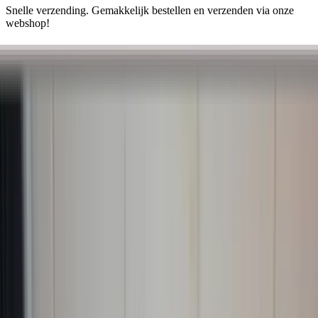
Snelle verzending. Gemakkelijk bestellen en verzenden via onze
webshop!
Ophalen is elke dag mogelijk op afspraak.
Secure payments
Related advertisements
All products
Right rear light Lexus GS 300 400 430
passenger side original used 1999 / 2005
In stock
Shipping or pickup
€ 75,00